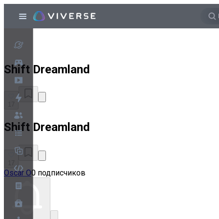
Shift Dreamland
17
Shift Dreamland
17
Oscar O
0 подписчиков