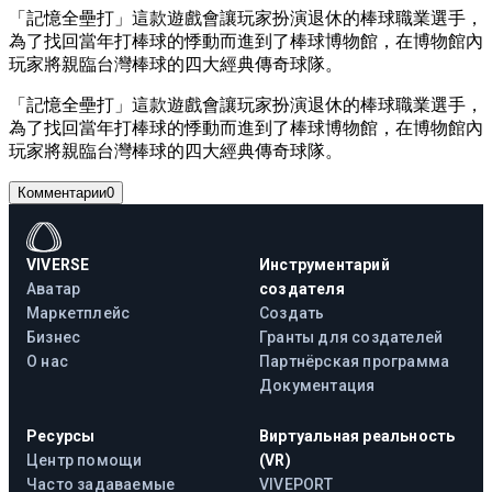
「記憶全壘打」這款遊戲會讓玩家扮演退休的棒球職業選手，
為了找回當年打棒球的悸動而進到了棒球博物館，在博物館內
玩家將親臨台灣棒球的四大經典傳奇球隊。
「記憶全壘打」這款遊戲會讓玩家扮演退休的棒球職業選手，
為了找回當年打棒球的悸動而進到了棒球博物館，在博物館內
玩家將親臨台灣棒球的四大經典傳奇球隊。
Комментарии
0
VIVERSE
Инструментарий
Аватар
создателя
Маркетплейс
Создать
Бизнес
Гранты для создателей
О нас
Партнёрская программа
Документация
Ресурсы
Виртуальная реальность
Центр помощи
(VR)
Часто задаваемые
VIVEPORT