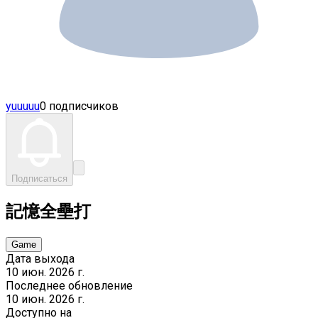
yuuuuu
0 подписчиков
Подписаться
記憶全壘打
Game
Дата выхода
10 июн. 2026 г.
Последнее обновление
10 июн. 2026 г.
Доступно на