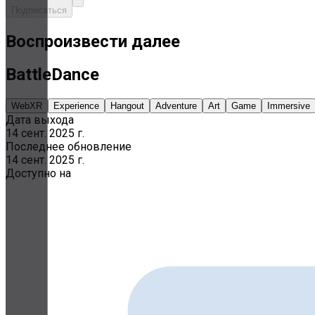
Подписаться
Воспроизвести далее
BattleDance
WebXR
Experience
Hangout
Adventure
Art
Game
Immersive
Дата выхода
14 сент. 2025 г.
Последнее обновление
14 сент. 2025 г.
Доступно на