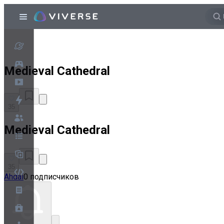
Medieval Cathedral
35
Medieval Cathedral
35
Ahdai
0 подписчиков