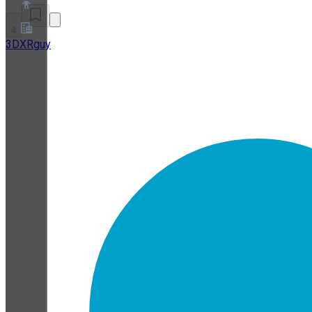
4
3DXRguy
О нас
Партнёрская программа
Условия использования
Политика конфиденциальности
Политика файлов cookie
Настройки файлов cookie
Белая книга по безопасности и конфиденциальности