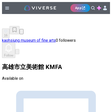
App
16
kaohsiung museum of fine arts
0 followers
Follow
高雄市立美術館 KMFA
Available on