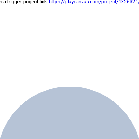
 trigger. project link:
https://playcanvas.com/project/1326321