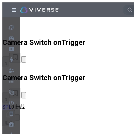
Camera Switch onTrigger
0
Camera Switch onTrigger
0
SPL
0 粉絲
追蹤