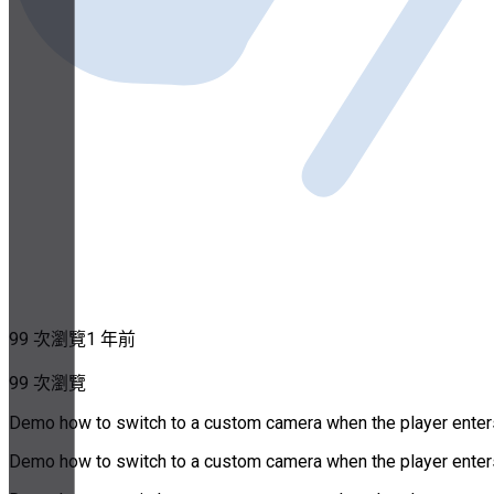
99 次瀏覽
1 年前
99 次瀏覽
Demo how to switch to a custom camera when the player enters a
Demo how to switch to a custom camera when the player enters a