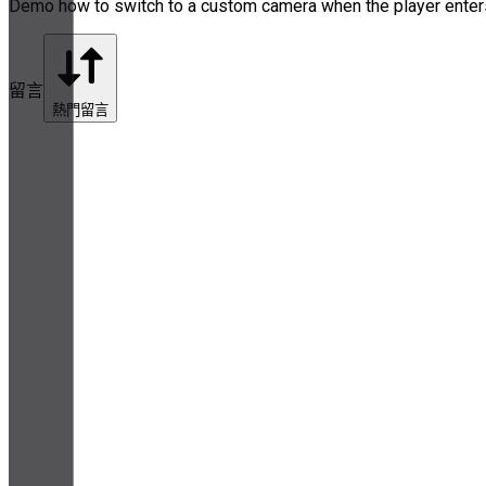
Demo how to switch to a custom camera when the player enters a
留言
熱門留言