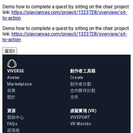
Demo how to complete a quest by sitting on the chair. project
link:
https://playcanvas.com/project/1323728/overview/sit-
to-action
Demo how to complete a quest by sitting on the chair. project
link:
https://playcanvas.com/project/1323728/overview/sit-
to-action
留言
0
VIVERSE
創作者工具箱
Avatar
Create
Marketplace
創作者計劃
商業
合作夥伴計劃
關於
文件
資源
虛擬實境 (VR)
幫助中心
VIVEPORT
FAQs
VR Worlds
部落格