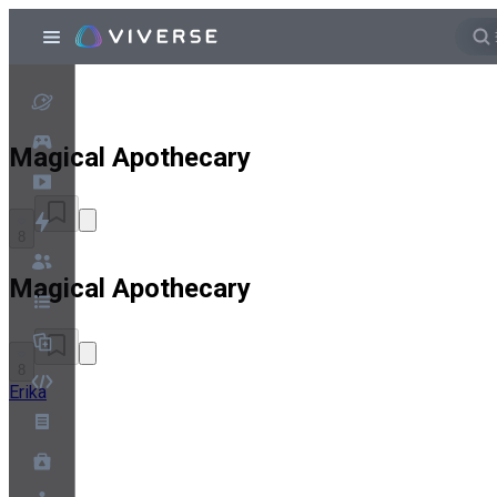
Magical Apothecary
8
Magical Apothecary
8
Erika