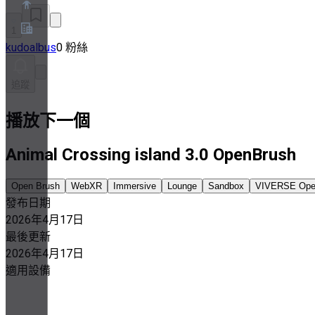
1
kudoalbus
0 粉絲
關於
合作夥伴計畫
追蹤
服務條款
隱私權政策
Cookie政策
播放下一個
Cookie設定
安全與隱私白皮書
Animal Crossing island 3.0 OpenBrush
Open Brush
WebXR
Immersive
Lounge
Sandbox
VIVERSE Open
發布日期
2026年4月17日
最後更新
2026年4月17日
適用設備