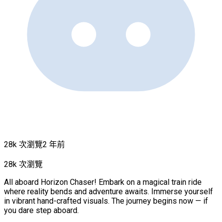
28k 次瀏覽
2 年前
28k 次瀏覽
All aboard Horizon Chaser! Embark on a magical train ride
where reality bends and adventure awaits. Immerse yourself
in vibrant hand-crafted visuals. The journey begins now — if
you dare step aboard.