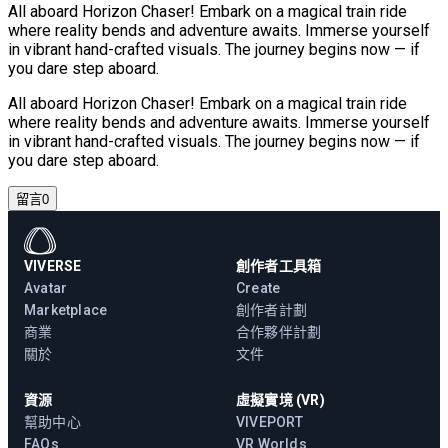
All aboard Horizon Chaser! Embark on a magical train ride
where reality bends and adventure awaits. Immerse yourself
in vibrant hand-crafted visuals. The journey begins now — if
you dare step aboard.
All aboard Horizon Chaser! Embark on a magical train ride
where reality bends and adventure awaits. Immerse yourself
in vibrant hand-crafted visuals. The journey begins now — if
you dare step aboard.
留言
0
VIVERSE
創作者工具箱
Avatar
Create
Marketplace
創作者計劃
商業
合作夥伴計劃
關於
文件
資源
虛擬實境 (VR)
幫助中心
VIVEPORT
FAQs
VR Worlds