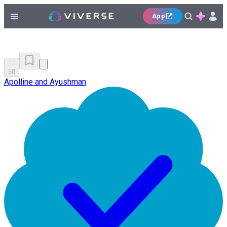
App
58
Apolline and Ayushman