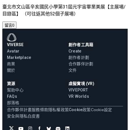
臺北市文山區辛亥國民小學第31屆元宇宙畢業美展【主展場/
目錄區】 （可往返其他52個子展場）
留言
0
VIVERSE
創作者工具箱
Avatar
Create
Marketplace
創作者計劃
商業
合作夥伴計劃
關於
文件
資源
虛擬實境 (VR)
幫助中心
VIVEPORT
FAQs
VR Worlds
部落格
合作夥伴計畫
服務條款
隱私權政策
Cookie政策
Cookie設定
安全與隱私白皮書