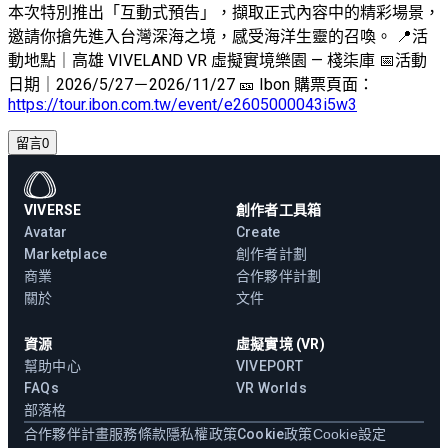
本次特別推出「互動式預告」，擷取正式內容中的精彩場景，
邀請你搶先進入台灣深海之境，感受海洋生靈的召喚。 📍活
動地點｜高雄 VIVELAND VR 虛擬實境樂園 — 棧柒庫 📅活動
日期｜2026/5/27－2026/11/27 🎫 Ibon 購票頁面：
https://tour.ibon.com.tw/event/e2605000043i5w3
留言
0
VIVERSE
創作者工具箱
Avatar
Create
Marketplace
創作者計劃
商業
合作夥伴計劃
關於
文件
資源
虛擬實境 (VR)
幫助中心
VIVEPORT
FAQs
VR Worlds
部落格
合作夥伴計畫
服務條款
隱私權政策
Cookie政策
Cookie設定