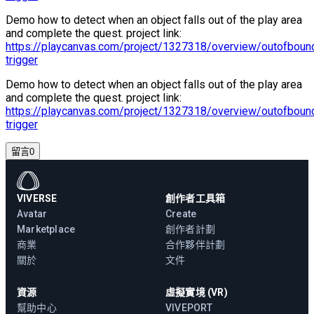
Demo how to detect when an object falls out of the play area
and complete the quest. project link:
https://playcanvas.com/project/1327318/overview/outofboun
trigger
Demo how to detect when an object falls out of the play area
and complete the quest. project link:
https://playcanvas.com/project/1327318/overview/outofboun
trigger
留言
0
VIVERSE
創作者工具箱
Avatar
Create
Marketplace
創作者計劃
商業
合作夥伴計劃
關於
文件
資源
虛擬實境 (VR)
幫助中心
VIVEPORT