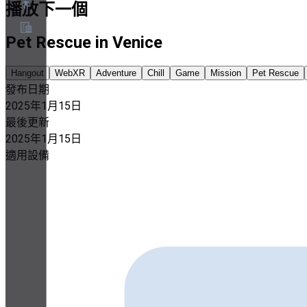
播放下一個
Pet Rescue in Venice
關於
合作夥伴計畫
Hangout
WebXR
Adventure
Chill
Game
Mission
Pet Rescue
服務條款
發布日期
隱私權政策
Cookie政策
2025年1月15日
Cookie設定
最後更新
安全與隱私白皮書
2025年1月15日
適用設備