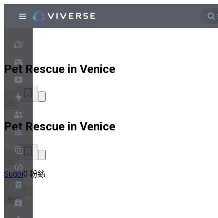
Pet Rescue in Venice
25
Pet Rescue in Venice
25
Sugoi
0 粉絲
追蹤