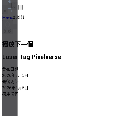
0
Mavix
0 粉絲
關於
合作夥伴計畫
追蹤
服務條款
隱私權政策
Cookie政策
播放下一個
Cookie設定
安全與隱私白皮書
Laser Tag Pixelverse
發布日期
2026年3月5日
最後更新
2026年3月5日
適用設備