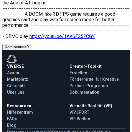
the Age of A.I. begins. ---------------------------------------------
------------------------------------------------------------------------
------------ A DOOM-like 3D FPS game requires a good
graphics card and play with full screen mode for better
performance. --------------------------------------------------------
------------------------------------------------------------------------
- DEMO play
https://youtu.be/1AK6ES52CGY
Kommentare
0
VIVERSE
Creator-Toolkit
Avatar
Erstellen
Marktplatz
Fördermittel für Kreative
Geschäft
Partner-Programm
Über uns
Dokumentation
Ressourcen
Virtuelle Realität (VR)
Hilfezentrum
VIVEPORT
FAQs
VR-Welten
Blog