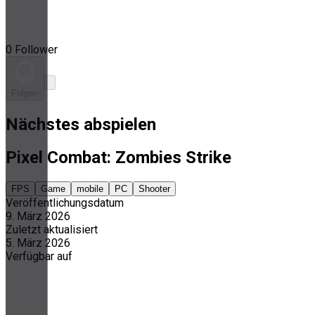
0 Follower
Folgen
Nächstes abspielen
Pixel Combat: Zombies Strike
FPS
Game
mobile
PC
Shooter
Veröffentlichungsdatum
9. März 2026
Zuletzt aktualisiert
5. März 2026
Verfügbar auf