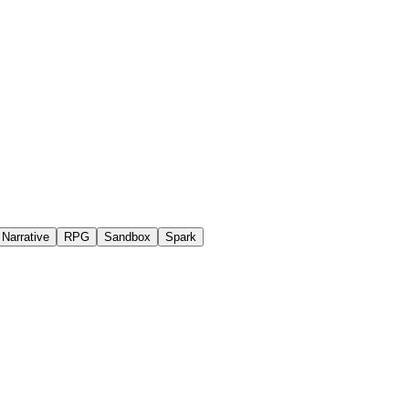
Narrative
RPG
Sandbox
Spark