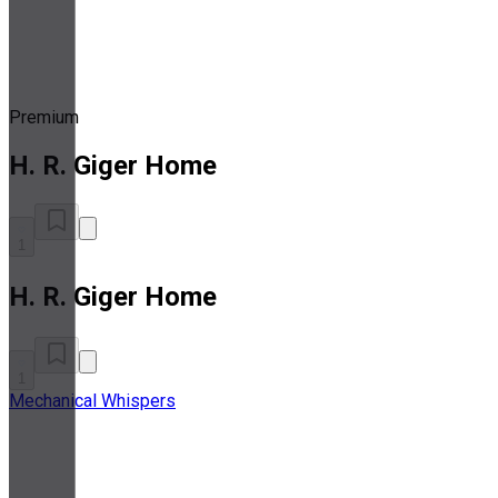
Premium
H. R. Giger Home
1
H. R. Giger Home
1
Mechanical Whispers