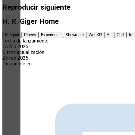
Reproducir siguiente
H. R. Giger Home
Hangout
Places
Experience
Showroom
WebXR
Art
Chill
Im
Fecha de lanzamiento
25 feb 2025
Última actualización
25 feb 2025
Disponible en