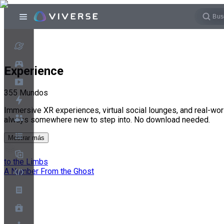
Experience
355
Mundos
Immersive XR experiences, virtual social lounges, and real-wor
always somewhere new to step into. No download needed.
Mostrar más
to the Limbs
A Number From the Ghost