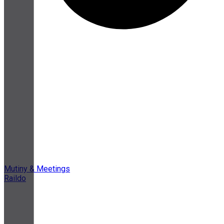
Mutiny & Meetings
Raildo