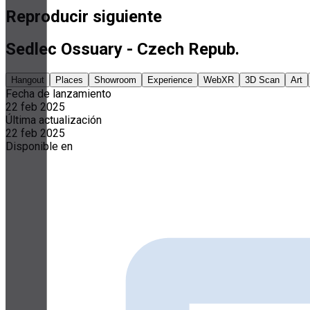
Reproducir siguiente
Sedlec Ossuary - Czech Repub.
Hangout
Places
Showroom
Experience
WebXR
3D Scan
Art
Fecha de lanzamiento
22 feb 2025
Última actualización
22 feb 2025
Disponible en