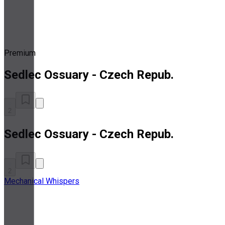
Premium
Sedlec Ossuary - Czech Repub.
2
Sedlec Ossuary - Czech Repub.
2
Mechanical Whispers