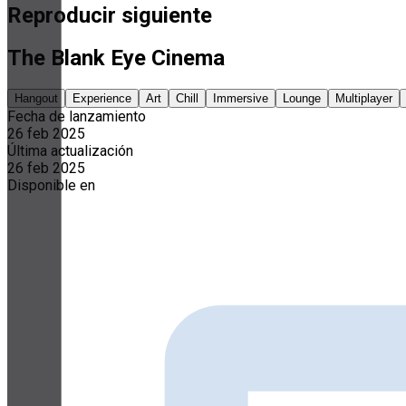
Reproducir siguiente
The Blank Eye Cinema
Hangout
Experience
Art
Chill
Immersive
Lounge
Multiplayer
Fecha de lanzamiento
26 feb 2025
Última actualización
26 feb 2025
Disponible en