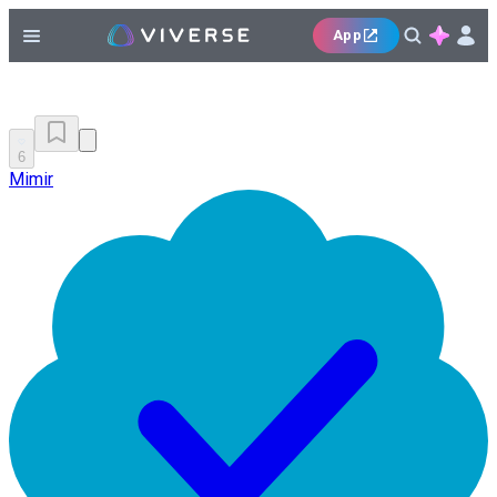
App
6
Mimir