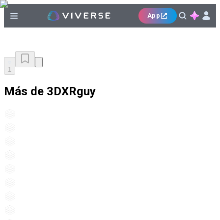
App
1
Más de 3DXRguy