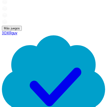
Más juegos
3DXRguy