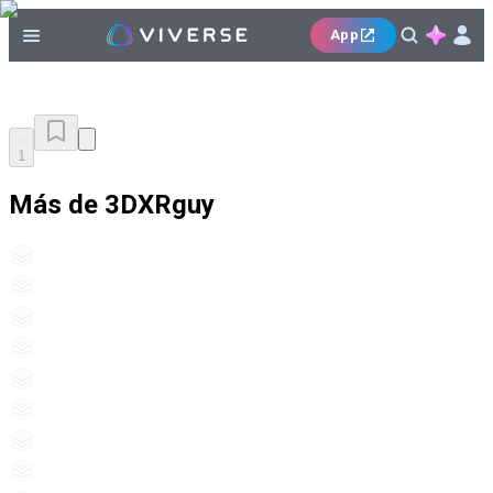
App
1
Más de 3DXRguy