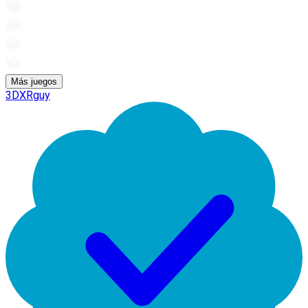
Más juegos
3DXRguy