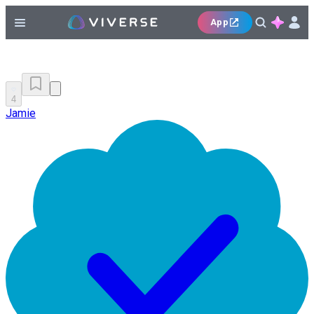
App
4
Jamie