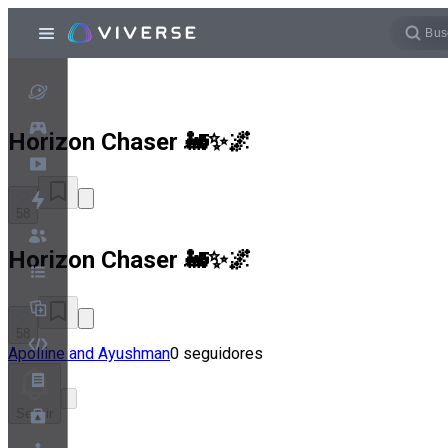
Horizon Chaser 🚂✨🌌
58
Horizon Chaser 🚂✨🌌
58
Apolline and Ayushman
0 seguidores
Seguir