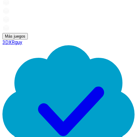
Más juegos
3DXRguy