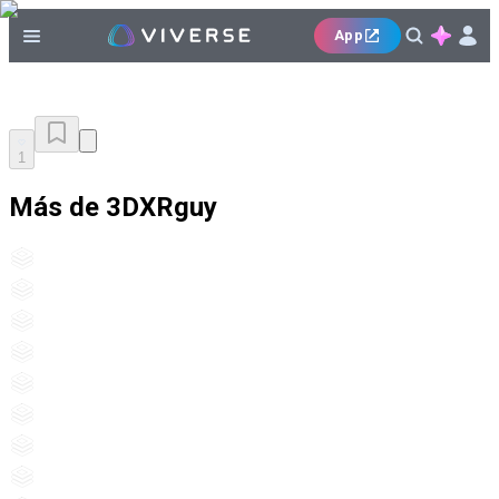
App
1
Más de 3DXRguy