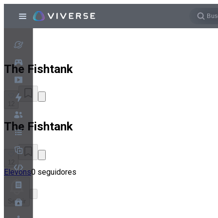
The Fishtank
12
The Fishtank
12
Elevons
0 seguidores
Seguir