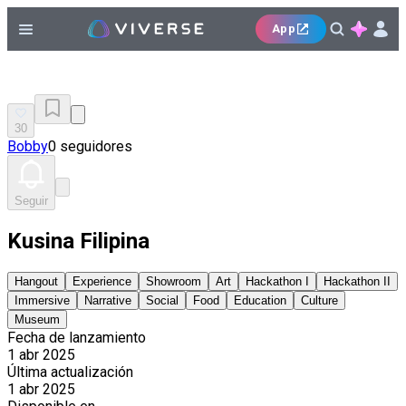
App
30
Bobby
0 seguidores
Seguir
Kusina Filipina
Hangout
Experience
Showroom
Art
Hackathon I
Hackathon II
Immersive
Narrative
Social
Food
Education
Culture
Museum
Fecha de lanzamiento
1 abr 2025
Última actualización
1 abr 2025