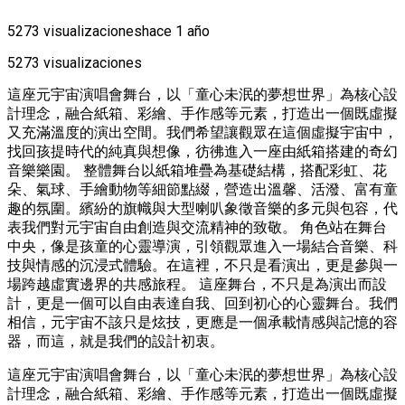
5273 visualizaciones
hace 1 año
5273 visualizaciones
這座元宇宙演唱會舞台，以「童心未泯的夢想世界」為核心設
計理念，融合紙箱、彩繪、手作感等元素，打造出一個既虛擬
又充滿溫度的演出空間。我們希望讓觀眾在這個虛擬宇宙中，
找回孩提時代的純真與想像，彷彿進入一座由紙箱搭建的奇幻
音樂樂園。 整體舞台以紙箱堆疊為基礎結構，搭配彩虹、花
朵、氣球、手繪動物等細節點綴，營造出溫馨、活潑、富有童
趣的氛圍。繽紛的旗幟與大型喇叭象徵音樂的多元與包容，代
表我們對元宇宙自由創造與交流精神的致敬。 角色站在舞台
中央，像是孩童的心靈導演，引領觀眾進入一場結合音樂、科
技與情感的沉浸式體驗。在這裡，不只是看演出，更是參與一
場跨越虛實邊界的共感旅程。 這座舞台，不只是為演出而設
計，更是一個可以自由表達自我、回到初心的心靈舞台。我們
相信，元宇宙不該只是炫技，更應是一個承載情感與記憶的容
器，而這，就是我們的設計初衷。
這座元宇宙演唱會舞台，以「童心未泯的夢想世界」為核心設
計理念，融合紙箱、彩繪、手作感等元素，打造出一個既虛擬