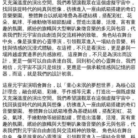
又充滿溫度的演出空間。我們希望讓觀眾在這個虛擬宇宙中，
找回孩提時代的純真與想像，彷彿進入一座由紙箱搭建的奇幻
音樂樂園。 整體舞台以紙箱堆疊為基礎結構，搭配彩虹、花
朵、氣球、手繪動物等細節點綴，營造出溫馨、活潑、富有童
趣的氛圍。繽紛的旗幟與大型喇叭象徵音樂的多元與包容，代
表我們對元宇宙自由創造與交流精神的致敬。 角色站在舞台
中央，像是孩童的心靈導演，引領觀眾進入一場結合音樂、科
技與情感的沉浸式體驗。在這裡，不只是看演出，更是參與一
場跨越虛實邊界的共感旅程。 這座舞台，不只是為演出而設
計，更是一個可以自由表達自我、回到初心的心靈舞台。我們
相信，元宇宙不該只是炫技，更應是一個承載情感與記憶的容
器，而這，就是我們的設計初衷。
這座元宇宙演唱會舞台，以「童心未泯的夢想世界」為核心設
計理念，融合紙箱、彩繪、手作感等元素，打造出一個既虛擬
又充滿溫度的演出空間。我們希望讓觀眾在這個虛擬宇宙中，
找回孩提時代的純真與想像，彷彿進入一座由紙箱搭建的奇幻
音樂樂園。 整體舞台以紙箱堆疊為基礎結構，搭配彩虹、花
朵、氣球、手繪動物等細節點綴，營造出溫馨、活潑、富有童
趣的氛圍。繽紛的旗幟與大型喇叭象徵音樂的多元與包容，代
表我們對元宇宙自由創造與交流精神的致敬。 角色站在舞台
中央，像是孩童的心靈導演，引領觀眾進入一場結合音樂、科