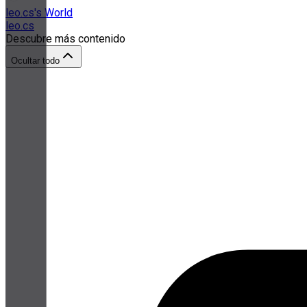
leo.cs's World
leo.cs
Descubre más contenido
Ocultar todo