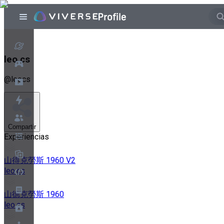
leo.cs
@
leocs
Compartir
Experiencias
山得克勞斯 1960 V2
leo.cs
山德克勞斯 1960
leo.cs