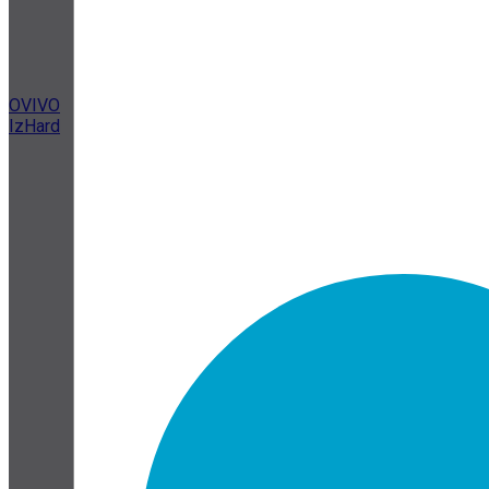
OVIVO
IzHard