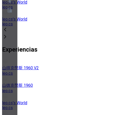
leo.cs's World
leo.cs
leo.cs's World
Acerca de
leo.cs
Programa de socios
Términos de servicio
Política de privacidad
Política de cookies
Configuración de cookies
Informe técnico de seguridad y privacidad
Experiencias
山得克勞斯 1960 V2
leo.cs
山德克勞斯 1960
leo.cs
leo.cs's World
leo.cs