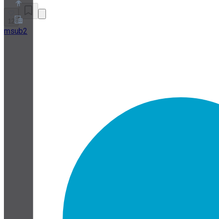
12
msub2
À propos
Programme de partenariat
Conditions
Confidentialité
Cookies
Paramètres Cookies
Livre blanc sur la sécurité et la confidentialité