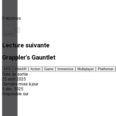
0 abonnes
Suivre
Lecture suivante
Grappler's Gauntlet
FPS
WebXR
Action
Game
Immersive
Multiplayer
Platformer
Date de sortie
25 août 2025
Dernière mise à jour
5 déc. 2025
Disponible sur