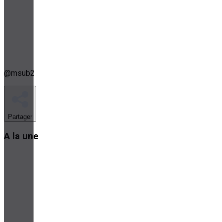
@
msub2
Partager
A la une