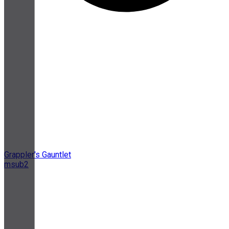
Grappler's Gauntlet
msub2