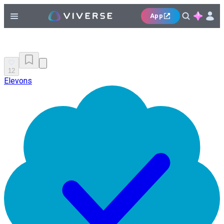
App
12
Elevons