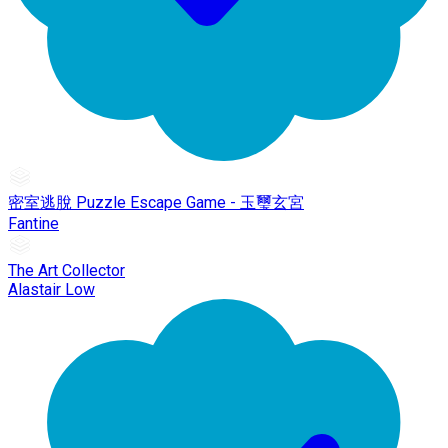
密室逃脫 Puzzle Escape Game - 玉璽玄宮
Fantine
The Art Collector
Alastair Low