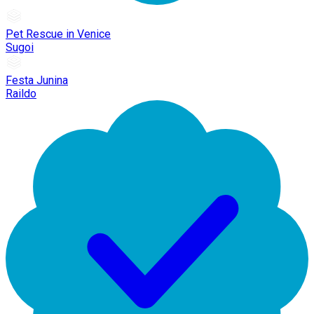
Pet Rescue in Venice
Sugoi
Festa Junina
Raildo