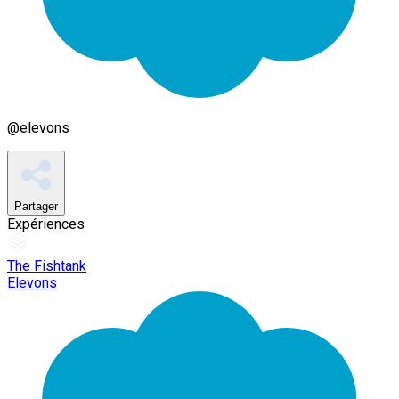
@
elevons
Partager
Expériences
The Fishtank
Elevons