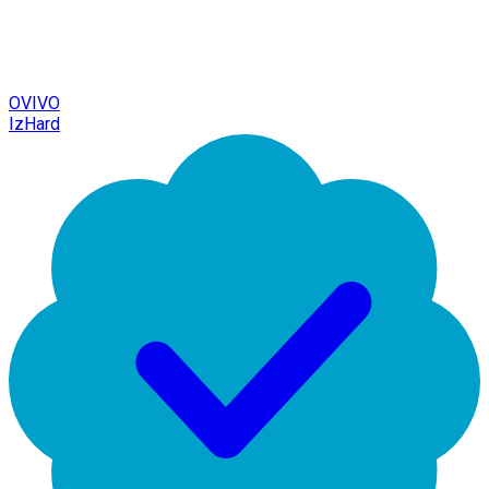
OVIVO
IzHard