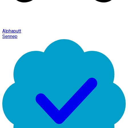
Alphaputt
Sennep