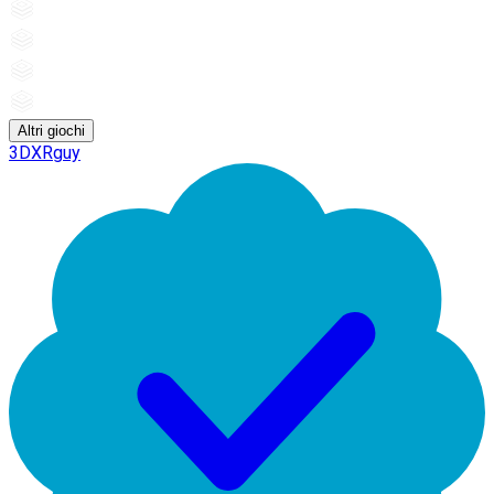
Altri giochi
3DXRguy