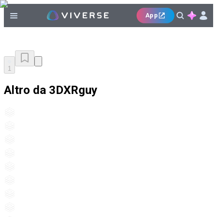
App
1
Altro da 3DXRguy