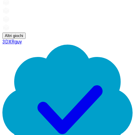
Altri giochi
3DXRguy