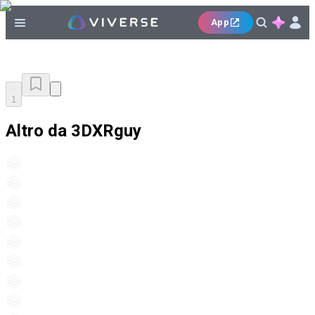
App
1
Altro da 3DXRguy