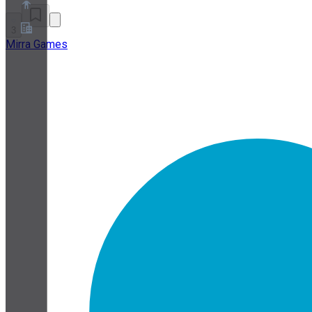
3
Mirra Games
Chi siamo
Programma Partner
Termini di servizio
Informativa sulla privacy
Informativa sui cookie
Impostazioni cookie
White paper su sicurezza e privacy