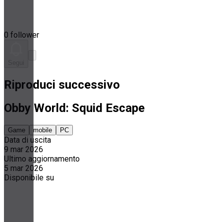
0 follower
Segui
Riproduci successivo
Obby World: Squid Escape
Game
mobile
PC
Data di uscita
9 mar 2026
Ultimo aggiornamento
5 mar 2026
Disponibile su