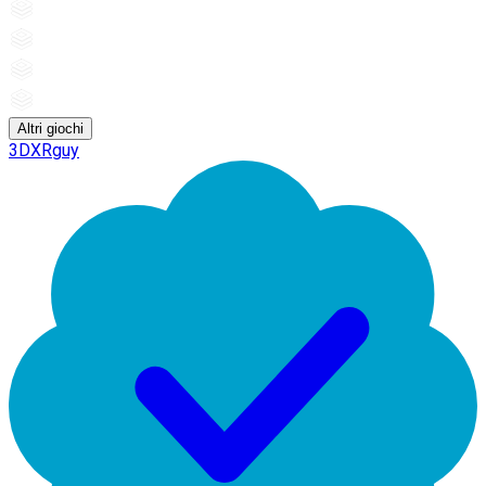
Altri giochi
3DXRguy