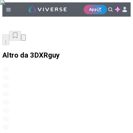
App
1
Altro da 3DXRguy