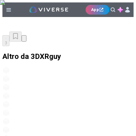
App
3
Altro da 3DXRguy