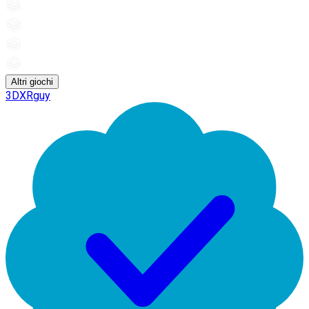
Altri giochi
3DXRguy