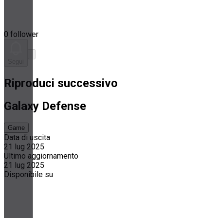
0 follower
Segui
Riproduci successivo
Galaxy Defense
Game
Data di uscita
21 lug 2025
Ultimo aggiornamento
21 lug 2025
Disponibile su