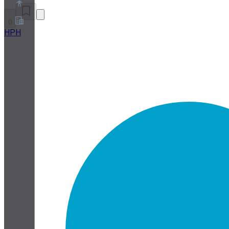
0
HPH
Chi siamo
Programma Partner
Termini di servizio
Informativa sulla privacy
Informativa sui cookie
Impostazioni cookie
White paper su sicurezza e privacy