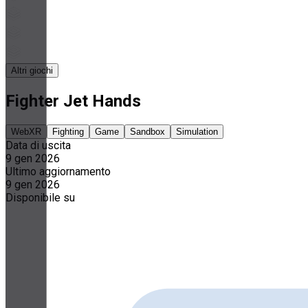
Altri giochi
Fighter Jet Hands
WebXR
Fighting
Game
Sandbox
Simulation
Data di uscita
9 gen 2026
Ultimo aggiornamento
9 gen 2026
Disponibile su