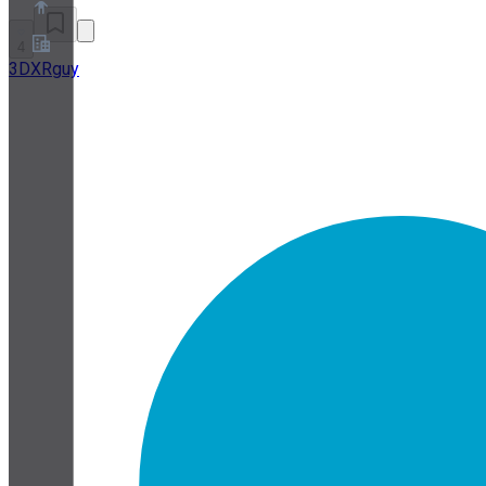
4
3DXRguy
Chi siamo
Programma Partner
Termini di servizio
Informativa sulla privacy
Informativa sui cookie
Impostazioni cookie
White paper su sicurezza e privacy