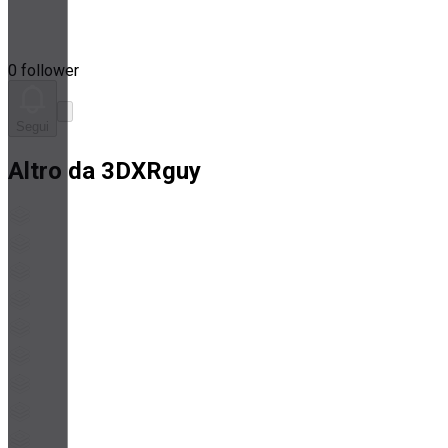
0 follower
Segui
Altro da 3DXRguy