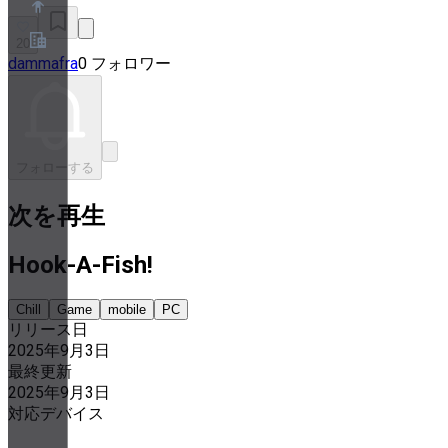
20
dammafra
0 フォロワー
概要
パートナープログラム
利用規約
プライバシーポリシー
Cookieポリシー
フォローする
クッキー設定
セキュリティとプライバシーのホワイトペーパー
次を再生
Hook-A-Fish!
Chill
Game
mobile
PC
リリース日
2025年9月3日
最終更新
2025年9月3日
対応デバイス