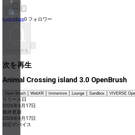
1
kudoalbus
0 フォロワー
概要
パートナープログラム
利用規約
プライバシーポリシー
Cookieポリシー
フォローする
クッキー設定
セキュリティとプライバシーのホワイトペーパー
次を再生
Animal Crossing island 3.0 OpenBrush
Open Brush
WebXR
Immersive
Lounge
Sandbox
VIVERSE Open
リリース日
2026年4月17日
最終更新
2026年4月17日
対応デバイス