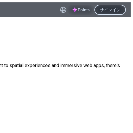
Points
サインイン
 to spatial experiences and immersive web apps, there's