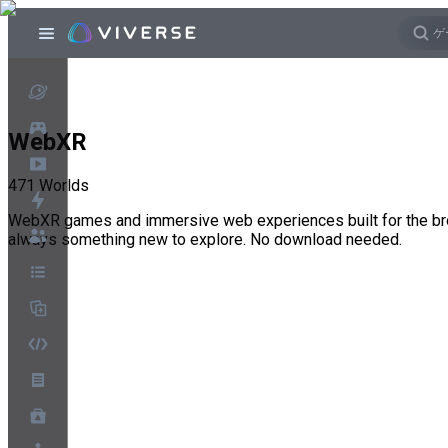
WebXR
471
Worlds
WebXR games and immersive web experiences built for the bro
always something new to explore. No download needed.