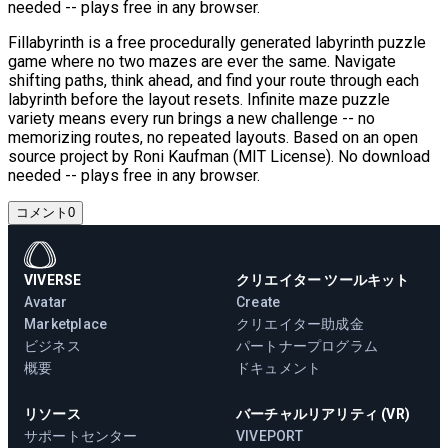
needed -- plays free in any browser.
Fillabyrinth is a free procedurally generated labyrinth puzzle
game where no two mazes are ever the same. Navigate
shifting paths, think ahead, and find your route through each
labyrinth before the layout resets. Infinite maze puzzle
variety means every run brings a new challenge -- no
memorizing routes, no repeated layouts. Based on an open
source project by Roni Kaufman (MIT License). No download
needed -- plays free in any browser.
コメント
0
VIVERSE
クリエイター ツールキット
Avatar
Create
Marketplace
クリエイター助成金
ビジネス
パートナープログラム
概要
ドキュメント
リソース
バーチャルリアリティ (VR)
サポートセンター
VIVEPORT