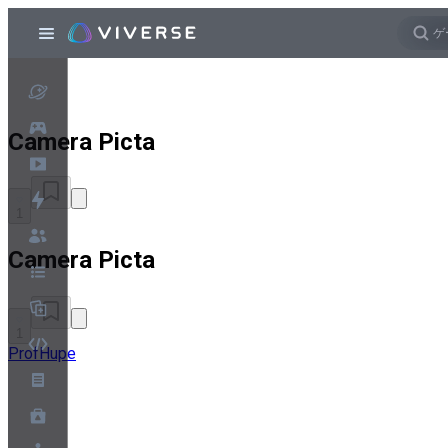
Camera Picta
1
Camera Picta
1
ProfHupe