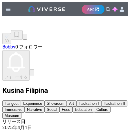
App
30
Bobby
0 フォロワー
フォローする
Kusina Filipina
Hangout
Experience
Showroom
Art
Hackathon I
Hackathon II
Immersive
Narrative
Social
Food
Education
Culture
Museum
リリース日
2025年4月1日